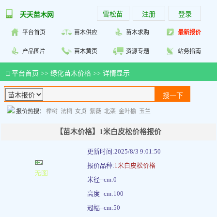
雪松苗
注册
登录
天天苗木网
平台首页
苗木供应
苗木求购
最新报价
产品图片
苗木黄页
资源专题
站务指南
□
平台首页
>>
绿化苗木价格
>> 详情显示
报价热搜：
榉树
法桐
女贞
紫薇
北栾
金叶榆
玉兰
【苗木价格】1米白皮松价格报价
更新时间:2025/8/3 9:01:50
报价品种:
1米白皮松价格
米径--cm:0
高度--cm:100
冠幅--cm:50