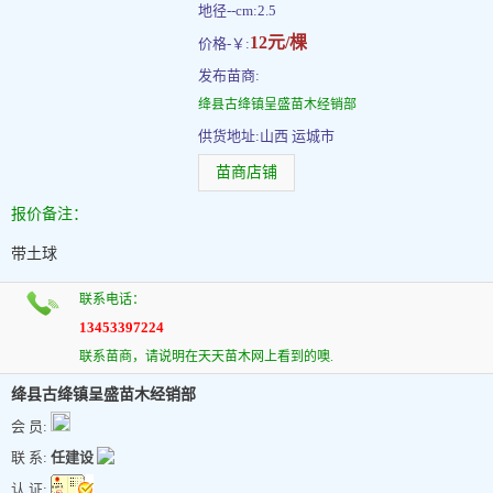
地径--cm:2.5
12元/棵
价格-￥:
发布苗商:
绛县古绛镇呈盛苗木经销部
供货地址:山西 运城市
苗商店铺
报价备注：
带土球
联系电话：
13453397224
联系苗商，请说明在天天苗木网上看到的噢.
绛县古绛镇呈盛苗木经销部
会 员:
联 系:
任建设
认 证: