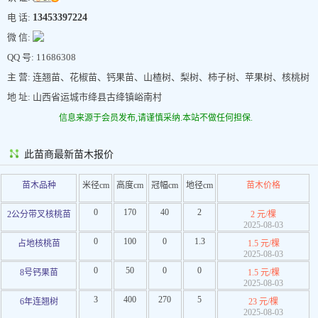
电 话:
13453397224
微 信:
QQ 号: 11686308
主 营: 连翘苗、花椒苗、钙果苗、山楂树、梨树、柿子树、苹果树、核桃树
地 址: 山西省运城市绛县古绛镇峪南村
信息来源于会员发布,请谨慎采纳.本站不做任何担保.
此苗商最新苗木报价
苗木品种
米径cm
高度cm
冠幅cm
地径cm
苗木价格
0
170
40
2
2公分带叉核桃苗
2 元/棵
2025-08-03
0
100
0
1.3
占地核桃苗
1.5 元/棵
2025-08-03
0
50
0
0
8号钙果苗
1.5 元/棵
2025-08-03
3
400
270
5
6年连翘树
23 元/棵
2025-08-03