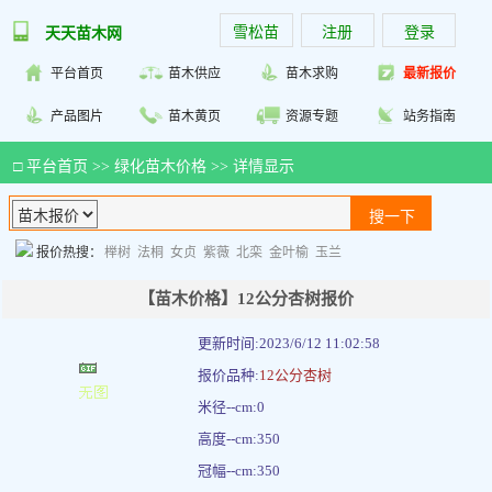
雪松苗
注册
登录
天天苗木网
平台首页
苗木供应
苗木求购
最新报价
产品图片
苗木黄页
资源专题
站务指南
□
平台首页
>>
绿化苗木价格
>> 详情显示
报价热搜：
榉树
法桐
女贞
紫薇
北栾
金叶榆
玉兰
【苗木价格】12公分杏树报价
更新时间:2023/6/12 11:02:58
报价品种:
12公分杏树
米径--cm:0
高度--cm:350
冠幅--cm:350