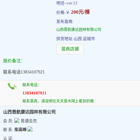
地径--cm:12
200元/棵
价格-￥:
发布苗商:
山西晋航康达园林有限公司
供货地址:山西 运城市
苗商店铺
报价备注：
联系电话13834107921
联系电话：
13834107921
联系苗商，请说明在天天苗木网上看到的噢.
山西晋航康达园林有限公司
会 员:
普通会员
联 系:
柴高峰
认 证: