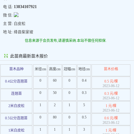
电 话:
13834107921
微 信:
主 营: 白皮松
地 址: 绛县柴家坡
信息来源于会员发布,请谨慎采纳.本站不做任何担保.
此苗商最新苗木报价
苗木品种
米径cm
高度cm
冠幅cm
地径cm
苗木价格
0
60
0
0.4
0.4公分连翘苗
0.5 元/棵
2023-06-12
0
50
0
0.3
连翘苗
0.3 元/棵
2023-06-12
1
2
1
5
2米白皮松
1 元/棵
2023-06-12
0
80
0
0.5
0.5公分连翘苗
0.6 元/棵
2023-06-12
1
1
1
3
1米白皮松
1 元/棵