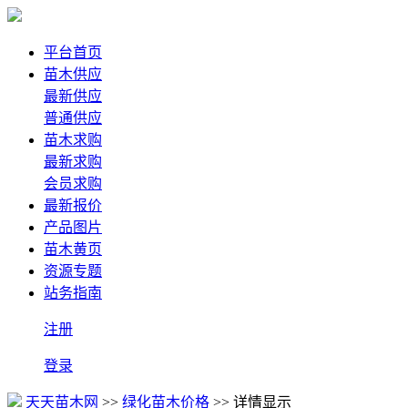
平台首页
苗木供应
最新供应
普通供应
苗木求购
最新求购
会员求购
最新报价
产品图片
苗木黄页
资源专题
站务指南
注册
登录
天天苗木网
>>
绿化苗木价格
>> 详情显示