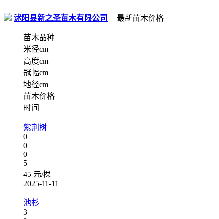
沭阳县新之圣苗木有限公司
最新苗木价格
苗木品种
米径cm
高度cm
冠幅cm
地径cm
苗木价格
时间
紫荆树
0
0
0
5
45 元/棵
2025-11-11
池杉
3