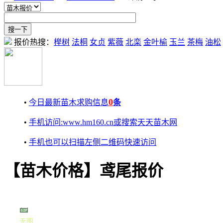
报价热搜：
榉树
法桐
女贞
紫薇
北栾
金叶榆
玉兰
茶梅
油松
0
•
今日最新苗木求购信息
条
•
手机访问:www.hm160.cn或搜索天天苗木网
•
手机也可以扫描左侧二维码快速访问
【苗木价格】鸢尾报价