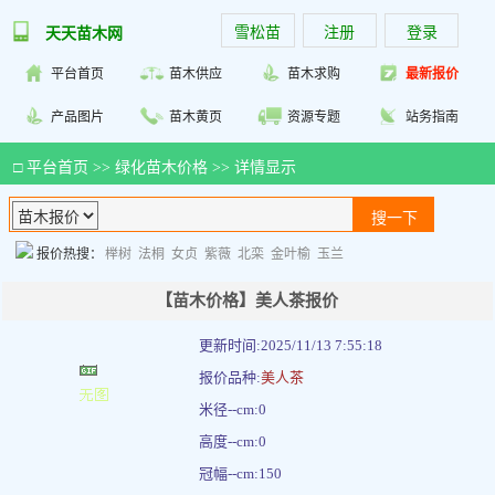
雪松苗
注册
登录
天天苗木网
平台首页
苗木供应
苗木求购
最新报价
产品图片
苗木黄页
资源专题
站务指南
□
平台首页
>>
绿化苗木价格
>> 详情显示
报价热搜：
榉树
法桐
女贞
紫薇
北栾
金叶榆
玉兰
【苗木价格】美人茶报价
更新时间:2025/11/13 7:55:18
报价品种:
美人茶
米径--cm:0
高度--cm:0
冠幅--cm:150