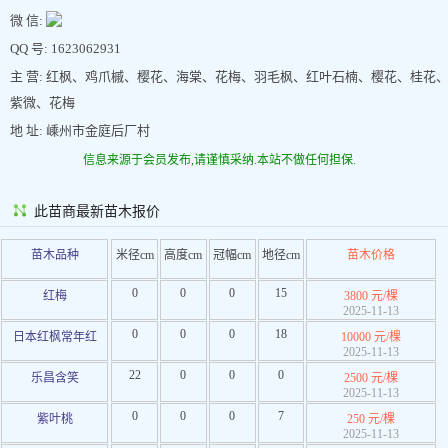
微 信:
QQ 号: 1623062931
主 营: 红枫、鸡爪槭、樱花、海棠、花梅、羽毛枫、红叶石楠、樱花、桂花
紫微、花梅
地 址: 嵊州市金庭后厂村
信息来源于会员发布,请谨慎采纳.本站不做任何担保.
此苗商最新苗木报价
苗木品种
米径cm
高度cm
冠幅cm
地径cm
苗木价格
0
0
0
15
红梅
3800 元/棵
2025-11-13
0
0
0
18
日本红枫常年红
10000 元/棵
2025-11-13
22
0
0
0
乐昌含笑
2500 元/棵
2025-11-13
0
0
0
7
紫叶桃
250 元/棵
2025-11-13