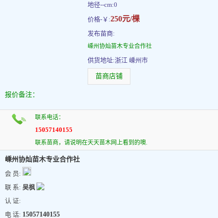
地径--cm:0
250元/棵
价格-￥:
发布苗商:
嵊州协灿苗木专业合作社
供货地址:浙江 嵊州市
苗商店铺
报价备注：
联系电话：
15057140155
联系苗商，请说明在天天苗木网上看到的噢.
嵊州协灿苗木专业合作社
会 员:
联 系:
吴枫
认 证:
电 话:
15057140155