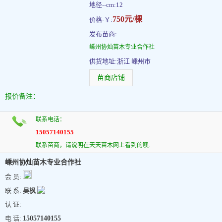
地径--cm:12
750元/棵
价格-￥:
发布苗商:
嵊州协灿苗木专业合作社
供货地址:浙江 嵊州市
苗商店铺
报价备注：
联系电话：
15057140155
联系苗商，请说明在天天苗木网上看到的噢.
嵊州协灿苗木专业合作社
会 员:
联 系:
吴枫
认 证:
电 话:
15057140155