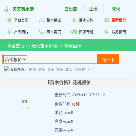
雪松苗
注册
登录
天天苗木网
平台首页
苗木供应
苗木求购
最新报价
产品图片
苗木黄页
资源专题
站务指南
□
平台首页
>>
绿化苗木价格
>> 详情显示
报价热搜：
榉树
法桐
女贞
紫薇
北栾
金叶榆
玉兰
【苗木价格】花桃报价
更新时间:2025/11/13 7:57:12
报价品种:
花桃
米径--cm:0
高度--cm:0
冠幅--cm:0