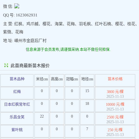
微 信:
QQ 号: 1623062931
主 营: 红枫、鸡爪槭、樱花、海棠、花梅、羽毛枫、红叶石楠、樱花、桂花
紫微、花梅
地 址: 嵊州市金庭后厂村
信息来源于会员发布,请谨慎采纳.本站不做任何担保.
此苗商最新苗木报价
苗木品种
米径cm
高度cm
冠幅cm
地径cm
苗木价格
0
0
0
15
红梅
3800 元/棵
2025-11-13
0
0
0
18
日本红枫常年红
10000 元/棵
2025-11-13
22
0
0
0
乐昌含笑
2500 元/棵
2025-11-13
0
0
0
7
紫叶桃
250 元/棵
2025-11-13