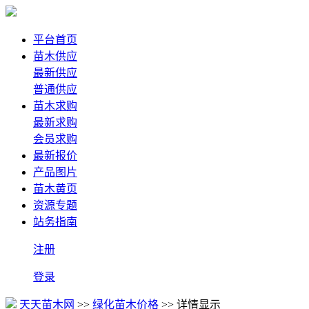
平台首页
苗木供应
最新供应
普通供应
苗木求购
最新求购
会员求购
最新报价
产品图片
苗木黄页
资源专题
站务指南
注册
登录
天天苗木网
>>
绿化苗木价格
>> 详情显示