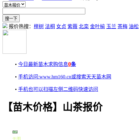
报价热搜：
榉树
法桐
女贞
紫薇
北栾
金叶榆
玉兰
茶梅
油松
0
•
今日最新苗木求购信息
条
•
手机访问:www.hm160.cn或搜索天天苗木网
•
手机也可以扫描左侧二维码快速访问
【苗木价格】山茶报价