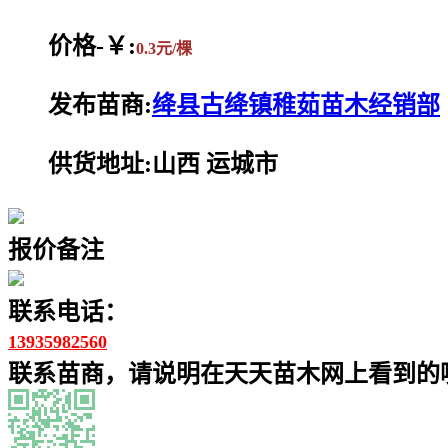
价格-￥:
0.3元/棵
发布苗商:
绛县古绛镇稚茹苗木经销部
供货地址:山西 运城市
报价备注
联系电话：
13935982560
联系苗商，请说明在天天苗木网上看到的噢