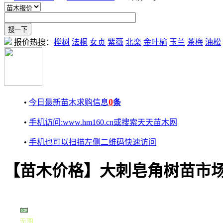
报价热搜：
榉树
法桐
女贞
紫薇
北栾
金叶榆
玉兰
茶梅
油松
0
•
今日最新苗木求购信息
条
•
手机访问:www.hm160.cn或搜索天天苗木网
•
手机也可以扫描左侧二维码快速访问
【苗木价格】大刺皂角树苗市