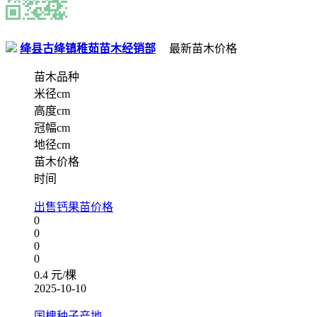
绛县古绛镇稚茹苗木经销部
最新苗木价格
苗木品种
米径cm
高度cm
冠幅cm
地径cm
苗木价格
时间
出售钙果苗价格
0
0
0
0
0.4 元/棵
2025-10-10
国槐种子产地