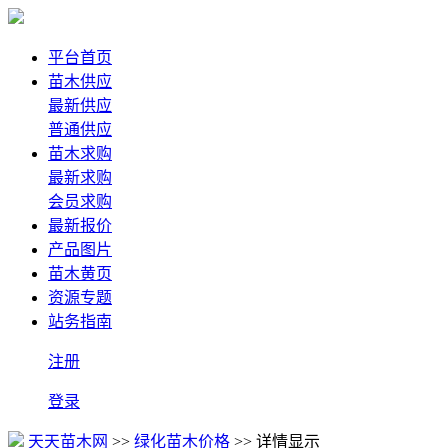
平台首页
苗木供应
最新供应
普通供应
苗木求购
最新求购
会员求购
最新报价
产品图片
苗木黄页
资源专题
站务指南
注册
登录
天天苗木网
>>
绿化苗木价格
>> 详情显示