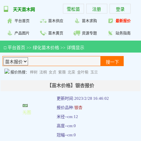
雪松苗
注册
登录
天天苗木网
平台首页
苗木供应
苗木求购
最新报价
产品图片
苗木黄页
资源专题
站务指南
□
平台首页
>>
绿化苗木价格
>> 详情显示
报价热搜：
榉树
法桐
女贞
紫薇
北栾
金叶榆
玉兰
【苗木价格】银杏报价
更新时间:2023/2/28 16:46:02
报价品种:
银杏
米径--cm:12
高度--cm:0
冠幅--cm:0