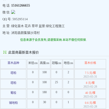
电 话:
15161266655
微 信:
QQ 号: 595295114
主 营: 绿化苗木 花卉 草坪 盆景 绿化工程施工
地 址: 沭阳县颜集镇沙湾村
信息来源于会员发布,请谨慎采纳.本站不做任何担保.
此苗商最新苗木报价
苗木品种
米径cm
高度cm
冠幅cm
地径cm
苗木价格
0
100
0
2
塔柏
7.5 元/棵
2023-03-31
0
100
25
2
塔柏
8 元/棵
2023-02-28
0
180
0
0
蜀桧
40 元/棵
2023-02-28
0
30
0
1
铺地柏
0.6 元/棵
2023-02-28