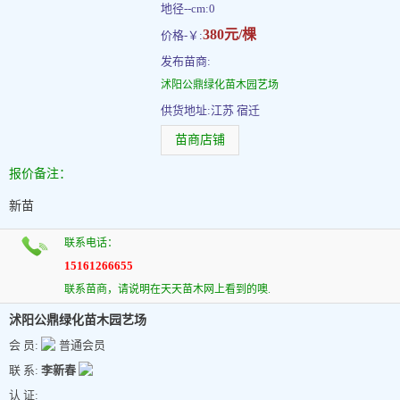
地径--cm:0
380元/棵
价格-￥:
发布苗商:
沭阳公鼎绿化苗木园艺场
供货地址:江苏 宿迁
苗商店铺
报价备注：
新苗
联系电话：
15161266655
联系苗商，请说明在天天苗木网上看到的噢.
沭阳公鼎绿化苗木园艺场
会 员:
普通会员
联 系:
李新春
认 证: