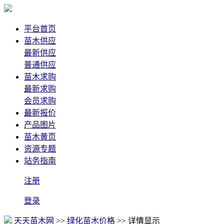
平台首页
苗木供应
最新供应
普通供应
苗木求购
最新求购
会员求购
最新报价
产品图片
苗木黄页
资源专题
站务指南
注册
登录
天天苗木网
>>
绿化苗木价格
>> 详情显示