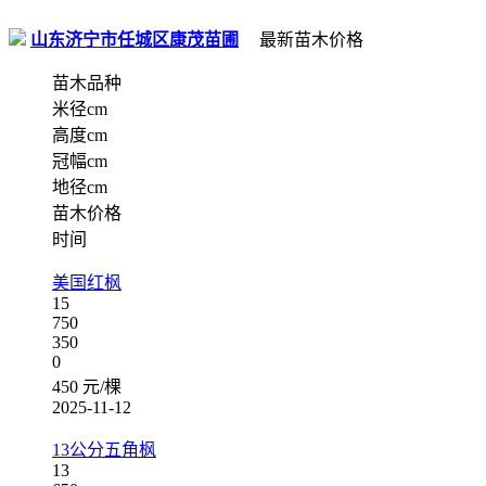
山东济宁市任城区康茂苗圃
最新苗木价格
苗木品种
米径cm
高度cm
冠幅cm
地径cm
苗木价格
时间
美国红枫
15
750
350
0
450 元/棵
2025-11-12
13公分五角枫
13