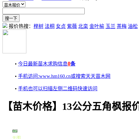
报价热搜：
榉树
法桐
女贞
紫薇
北栾
金叶榆
玉兰
茶梅
油松
0
•
今日最新苗木求购信息
条
•
手机访问:www.hm160.cn或搜索天天苗木网
•
手机也可以扫描左侧二维码快速访问
【苗木价格】13公分五角枫报