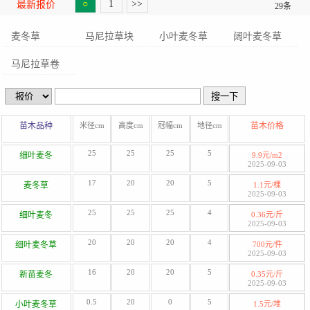
○
1
>>
最新报价
29条
麦冬草
马尼拉草块
小叶麦冬草
阔叶麦冬草
马尼拉草卷
苗木品种
米径cm
高度cm
冠幅cm
地径cm
苗木价格
25
25
25
5
细叶麦冬
9.9元/m2
2025-09-03
17
20
20
5
麦冬草
1.1元/棵
2025-09-03
25
25
25
4
细叶麦冬
0.36元/斤
2025-09-03
20
20
20
4
细叶麦冬草
700元/件
2025-09-03
16
20
20
5
新苗麦冬
0.35元/斤
2025-09-03
0.5
20
0
5
小叶麦冬草
1.5元/堆