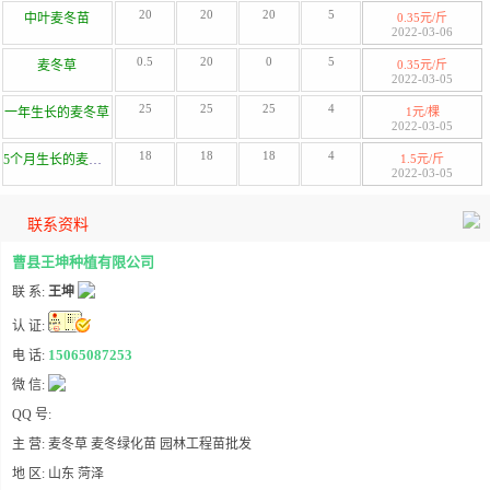
20
20
20
5
中叶麦冬苗
0.35元/斤
2022-03-06
0.5
20
0
5
麦冬草
0.35元/斤
2022-03-05
25
25
25
4
一年生长的麦冬草
1元/棵
2022-03-05
18
18
18
4
5个月生长的麦冬草
1.5元/斤
2022-03-05
联系资料
曹县王坤种植有限公司
联 系:
王坤
认 证:
15065087253
电 话:
微 信:
QQ 号:
主 营: 麦冬草 麦冬绿化苗 园林工程苗批发
地 区: 山东 菏泽