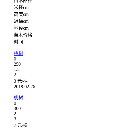
苗木品种
米径cm
高度cm
冠幅cm
地径cm
苗木价格
时间
桃树
0
250
1.5
2
3 元/棵
2018-02-26
桃树
0
300
2
3
7 元/棵