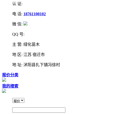
认 证:
电 话:
18761100102
微 信:
QQ 号:
主 营: 绿化苗木
地 区: 江苏 宿迁市
地 址: 沭阳县扎下镇冯徐村
报价分类
我的搜索