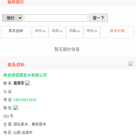
最新报价
苗木品种
米径cm
高度cm
冠幅cm
地径cm
苗木价格
暂无报价信息.
联系资料
绛县绿诺雅苗木有限公司
联 系:
葛燕军
认 证:
18634823445
电 话:
微 信:
QQ 号:
主 营: 绿化苗木、果树苗木
地 区: 山西 运城市