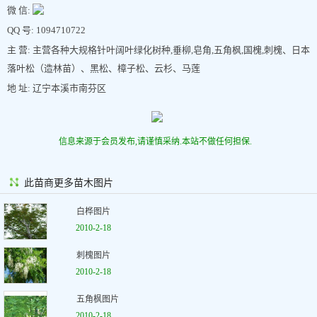
微 信:
QQ 号: 1094710722
主 营: 主营各种大规格针叶阔叶绿化树种,垂柳,皂角,五角枫,国槐,刺槐、日本
落叶松（造林苗）、黑松、樟子松、云杉、马莲
地 址: 辽宁本溪市南芬区
信息来源于会员发布,请谨慎采纳.本站不做任何担保.
此苗商更多苗木图片
白桦图片
2010-2-18
刺槐图片
2010-2-18
五角枫图片
2010-2-18