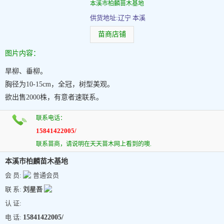
本溪市柏麟苗木基地
供货地址:辽宁 本溪
苗商店铺
图片内容：
旱柳、垂柳。
胸径为10-15cm，全冠，树型美观。
欲出售2000株，有意者速联系。
联系电话：
15841422005/
联系苗商，请说明在天天苗木网上看到的噢.
本溪市柏麟苗木基地
会 员:
普通会员
联 系:
刘星吾
认 证:
电 话:
15841422005/