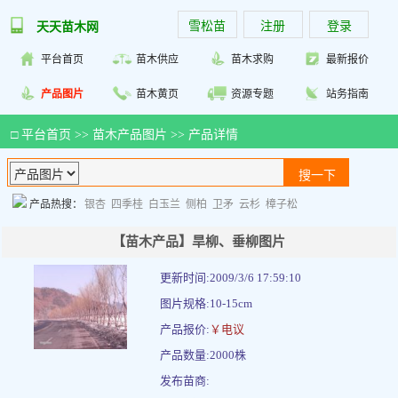
雪松苗
注册
登录
天天苗木网
平台首页
苗木供应
苗木求购
最新报价
产品图片
苗木黄页
资源专题
站务指南
□
平台首页
>>
苗木产品图片
>> 产品详情
产品热搜：
银杏
四季桂
白玉兰
侧柏
卫矛
云杉
樟子松
【苗木产品】旱柳、垂柳图片
更新时间:2009/3/6 17:59:10
图片规格:10-15cm
产品报价:
￥电议
产品数量:2000株
发布苗商: