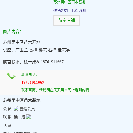
苏州吴中区苗木基地
供货地址:江苏 苏州
苗商店铺
图片内容：
苏州吴中区苗木基地
供应：广玉兰.香樟.樱花.石楠.桂花等
购苗联系：徐一成& 18761911667
联系电话：
18761911667
联系苗商，请说明在天天苗木网上看到的噢.
苏州吴中区苗木基地
会 员:
普通会员
联 系:
徐一成
认 证: