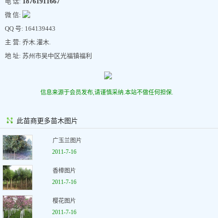
电 话:
18761911667
微 信:
QQ 号: 164139443
主 营: 乔木.灌木.
地 址: 苏州市吴中区光福镇福利
信息来源于会员发布,请谨慎采纳.本站不做任何担保.
此苗商更多苗木图片
广玉兰图片
2011-7-16
香樟图片
2011-7-16
樱花图片
2011-7-16