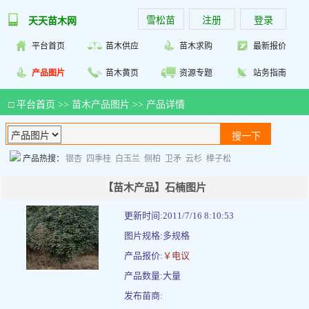
雪松苗
注册
登录
天天苗木网
平台首页
苗木供应
苗木求购
最新报价
产品图片
苗木黄页
资源专题
站务指南
□
平台首页
>>
苗木产品图片
>> 产品详情
产品热搜：
银杏
四季桂
白玉兰
侧柏
卫矛
云杉
樟子松
【苗木产品】石楠图片
更新时间:2011/7/16 8:10:53
图片规格:多规格
产品报价:
￥电议
产品数量:大量
发布苗商: