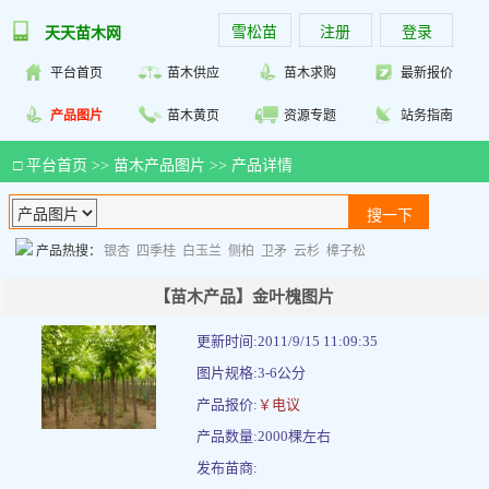
雪松苗
注册
登录
天天苗木网
平台首页
苗木供应
苗木求购
最新报价
产品图片
苗木黄页
资源专题
站务指南
□
平台首页
>>
苗木产品图片
>> 产品详情
产品热搜：
银杏
四季桂
白玉兰
侧柏
卫矛
云杉
樟子松
【苗木产品】金叶槐图片
更新时间:2011/9/15 11:09:35
图片规格:3-6公分
产品报价:
￥电议
产品数量:2000棵左右
发布苗商: