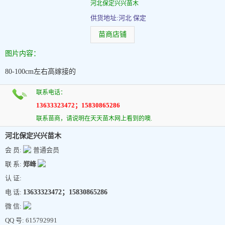
河北保定兴兴苗木
供货地址:河北 保定
苗商店铺
图片内容：
80-100cm左右高嫁接的
联系电话：
13633323472；15830865286
联系苗商，请说明在天天苗木网上看到的噢.
河北保定兴兴苗木
会 员:
普通会员
联 系:
郑峰
认 证:
电 话:
13633323472；15830865286
微 信:
QQ 号: 615792991