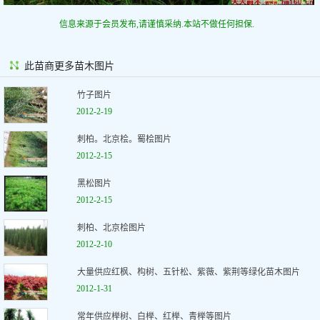
信息来源于会员发布,请谨慎采纳.本站不做任何担保.
此苗商更多苗木图片
竹子图片
2012-2-19
刺柏。北京桧。蜀桧图片
2012-2-15
黑松图片
2012-2-15
刺柏、北京桧图片
2012-2-10
大量供应红枫、构树、五针松、紫薇、紫荆等绿化苗木图片
2012-1-31
常年供应榉树、白榉、红榉、青榉等图片