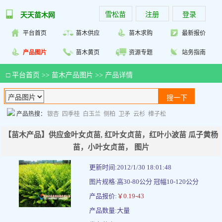
雪松苗
注册
登录
天天苗木网
平台首页
苗木供应
苗木求购
最新报价
产品图片
苗木黄页
资源专题
站务指南
□
平台首页
>>
苗木产品图片
>> 产品详情
产品热搜：
银杏
四季桂
白玉兰
侧柏
卫矛
云杉
樟子松
【苗木产品】供应金叶女贞苗, 红叶女贞苗，红叶小波苗 瓜子黄杨
苗，小叶女贞苗， 图片
更新时间:2012/1/30 18:01:48
图片规格:高30-80公分 冠幅10-120公分
产品报价:
￥0.19-43
产品数量:大量