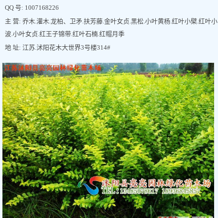
QQ 号: 1007168226
主 营: 乔木.灌木.龙柏、卫矛.扶芳藤.金叶女贞.黑松.小叶黄杨.红叶小檗.红叶小
波.小叶女贞.红王子锦带.红叶石楠.红帽月季
地 址: 江苏.沭阳花木大世界3号楼314#