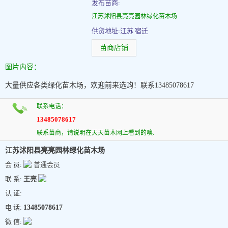
发布苗商:
江苏沭阳县亮亮园林绿化苗木场
供货地址:江苏 宿迁
苗商店铺
图片内容：
大量供应各类绿化苗木场，欢迎前来选购！联系13485078617
联系电话：
13485078617
联系苗商，请说明在天天苗木网上看到的噢.
江苏沭阳县亮亮园林绿化苗木场
会 员:
普通会员
联 系:
王亮
认 证:
电 话:
13485078617
微 信: