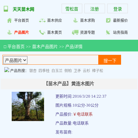
雪松苗
注册
登录
天天苗木网
平台首页
苗木供应
苗木求购
最新报价
产品图片
苗木黄页
资源专题
站务指南
□
平台首页
>>
苗木产品图片
>> 产品详情
产品热搜：
银杏
四季桂
白玉兰
侧柏
卫矛
云杉
樟子松
【苗木产品】黄连木图片
更新时间:2016/3/20 14:22:37
图片规格:10公分-30公分
产品报价:
￥电话联系
产品数量:电话联系
发布苗商: