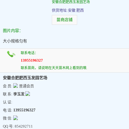
安徽合肥肥西玉发园艺场
供货地址:安徽 肥西
苗商店铺
图片内容：
大小规格匀有
联系电话：
13955196327
联系苗商，请说明在天天苗木网上看到的噢.
安徽合肥肥西玉发园艺场
会 员:
普通会员
联 系:
李玉发
认 证:
电 话:
13955196327
微 信:
QQ 号: 854292711