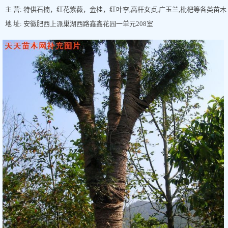
主 营: 特供石楠，红花紫薇，金桂，红叶李,高杆女贞,广玉兰,枇杷等各类苗木
地 址: 安徽肥西上派巢湖西路鑫鑫花园一单元208室