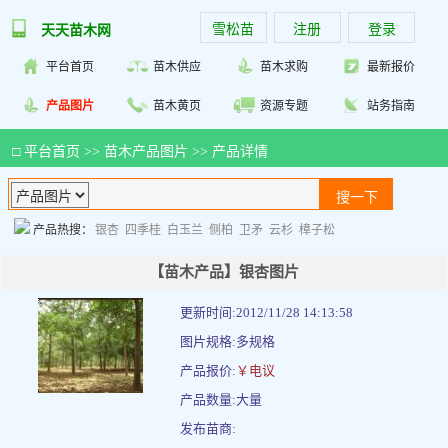
雪松苗
注册
登录
天天苗木网
平台首页
苗木供应
苗木求购
最新报价
产品图片
苗木黄页
资源专题
站务指南
□
平台首页
>>
苗木产品图片
>> 产品详情
产品热搜：
银杏
四季桂
白玉兰
侧柏
卫矛
云杉
樟子松
【苗木产品】银杏图片
更新时间:2012/11/28 14:13:58
图片规格:多规格
产品报价:
￥电议
产品数量:大量
发布苗商: