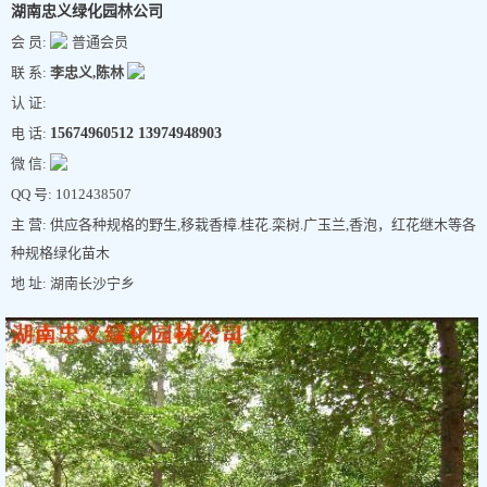
湖南忠义绿化园林公司
会 员:
普通会员
联 系:
李忠义,陈林
认 证:
电 话:
15674960512 13974948903
微 信:
QQ 号: 1012438507
主 营: 供应各种规格的野生,移栽香樟.桂花.栾树.广玉兰,香泡，红花继木等各
种规格绿化苗木
地 址: 湖南长沙宁乡