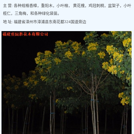
主 营: 各种规格香樟，重阳木，小叶榕， 黄花槐，鸡冠刺桐，盆架子，小叶
榄仁，三角梅，和各种绿化袋苗。
地 址: 福建省漳州市漳浦县东南花都324国道旁边