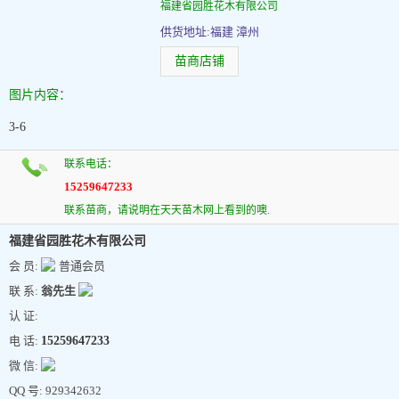
福建省园胜花木有限公司
供货地址:福建 漳州
苗商店铺
图片内容：
3-6
联系电话：
15259647233
联系苗商，请说明在天天苗木网上看到的噢.
福建省园胜花木有限公司
会 员:
普通会员
联 系:
翁先生
认 证:
电 话:
15259647233
微 信:
QQ 号: 929342632