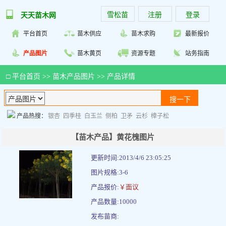
雪松苗
注册
登录
天天苗木网
平台首页
苗木供应
苗木求购
最新报价
产品图片
苗木黄页
资源专题
站务指南
□
平台首页
>>
苗木产品图片
>> 产品详情
产品热搜：
银杏
四季桂
白玉兰
侧柏
卫矛
云杉
樟子松
【苗木产品】黄花槐图片
更新时间:2013/4/6 23:05:25
图片规格:3-6
产品报价:
￥面议
产品数量:10000
发布苗商: