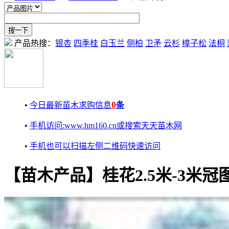
产品热搜：
银杏
四季桂
白玉兰
侧柏
卫矛
云杉
樟子松
法桐
0
•
今日最新苗木求购信息
条
•
手机访问:www.hm160.cn或搜索天天苗木网
•
手机也可以扫描左侧二维码快速访问
【苗木产品】桂花2.5米-3米冠