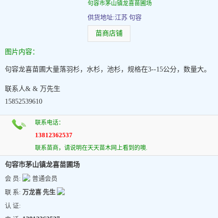
句容市茅山镇龙喜苗圃场
供货地址:江苏 句容
苗商店铺
图片内容：
句容龙喜苗圃大量落羽杉，水杉，池杉，规格在3--15公分，数量大。
联系人& & 万先生
15852539610
联系电话：
13812362537
联系苗商，请说明在天天苗木网上看到的噢.
句容市茅山镇龙喜苗圃场
会 员:
普通会员
联 系:
万龙喜 先生
认 证: