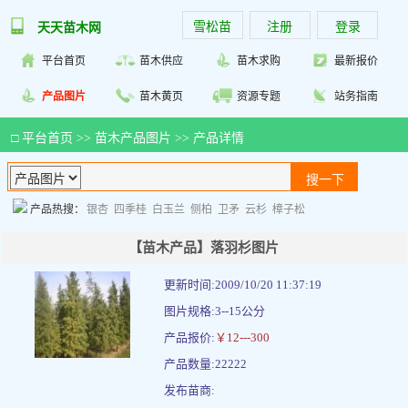
雪松苗
注册
登录
天天苗木网
平台首页
苗木供应
苗木求购
最新报价
产品图片
苗木黄页
资源专题
站务指南
□
平台首页
>>
苗木产品图片
>> 产品详情
产品热搜：
银杏
四季桂
白玉兰
侧柏
卫矛
云杉
樟子松
【苗木产品】落羽杉图片
更新时间:2009/10/20 11:37:19
图片规格:3--15公分
产品报价:
￥12---300
产品数量:22222
发布苗商: