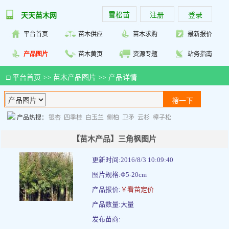
雪松苗
注册
登录
天天苗木网
平台首页
苗木供应
苗木求购
最新报价
产品图片
苗木黄页
资源专题
站务指南
□
平台首页
>>
苗木产品图片
>> 产品详情
产品热搜：
银杏
四季桂
白玉兰
侧柏
卫矛
云杉
樟子松
【苗木产品】三角枫图片
更新时间:2016/8/3 10:09:40
图片规格:Φ5-20cm
产品报价:
￥看苗定价
产品数量:大量
发布苗商: