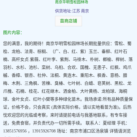
南京华明雪松园林场
供货地址:江苏 南京
苗商店铺
图片内容：
您的满意，我的期待！南京华明雪松园林场长期批量供应：雪松、蜀
桧、龙柏、法青、棕榈、（广、白、红、紫）玉兰、垂柳、红叶石
楠、高杆女贞.紫薇、红叶李、紫荆、马褂木、朴树、榔榆、榉树、落
羽杉、水杉、池杉、栾树、乌桕、合欢、国槐、无患子、红枫、鸡爪
槭、香樟、银杏、杜仲、法桐、黄连木、重阳木、枫香、意杨、腊
梅、木荆、三角枫、苦楝、臭椿、七叶树、白蜡、皂荚树、黑松、龙
爪槐、石楠、桂花、红花继木、洒金柏、大叶黄杨、龙柏球、海桐
球、金叶女贞、红叶小檗等多种绿化苗木。我场承诺:所有品种质量保
证，价格不会，只会真实 (具体实际价格，请以实地看苗为准)。后热
忱欢迎您的光临或考察，来时请提前电话与我基地联系，有专车接
送，免费食宿，并负责代办一切所需手续。 联系人：夏经理 手机：
13851576956 ，13915926708 场址：南京市浦口区汤泉镇 详情请浏览