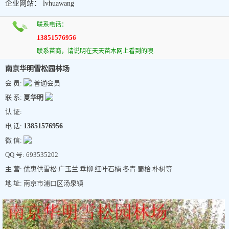
企业网站： lvhuawang
联系电话：
13851576956
联系苗商，请说明在天天苗木网上看到的噢.
南京华明雪松园林场
会 员:
普通会员
联 系:
夏华明
认 证:
电 话:
13851576956
微 信:
QQ 号: 693535202
主 营: 优惠供雪松.广玉兰.垂柳.红叶石楠.冬青.蜀桧.朴树等
地 址: 南京市浦口区汤泉镇