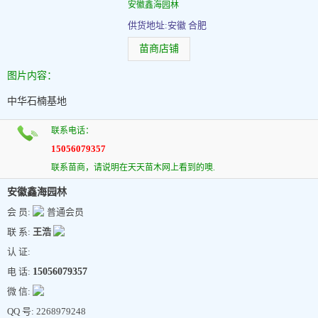
安徽鑫海园林
供货地址:安徽 合肥
苗商店铺
图片内容：
中华石楠基地
联系电话：
15056079357
联系苗商，请说明在天天苗木网上看到的噢.
安徽鑫海园林
会 员:
普通会员
联 系:
王浩
认 证:
电 话:
15056079357
微 信:
QQ 号: 2268979248