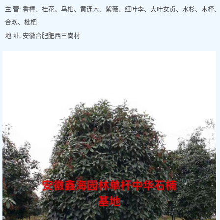
主 营: 香樟、桂花、乌桕、黄连木、紫薇、红叶李、大叶女贞、水杉、木槿
合欢、枇杷
地 址: 安徽合肥肥西三崗村