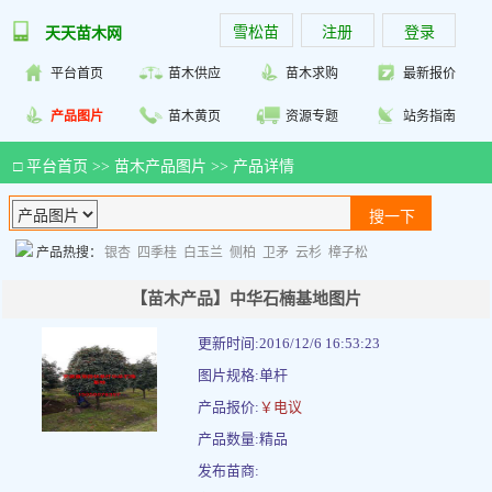
雪松苗
注册
登录
天天苗木网
平台首页
苗木供应
苗木求购
最新报价
产品图片
苗木黄页
资源专题
站务指南
□
平台首页
>>
苗木产品图片
>> 产品详情
产品热搜：
银杏
四季桂
白玉兰
侧柏
卫矛
云杉
樟子松
【苗木产品】中华石楠基地图片
更新时间:2016/12/6 16:53:23
图片规格:单杆
产品报价:
￥电议
产品数量:精品
发布苗商: