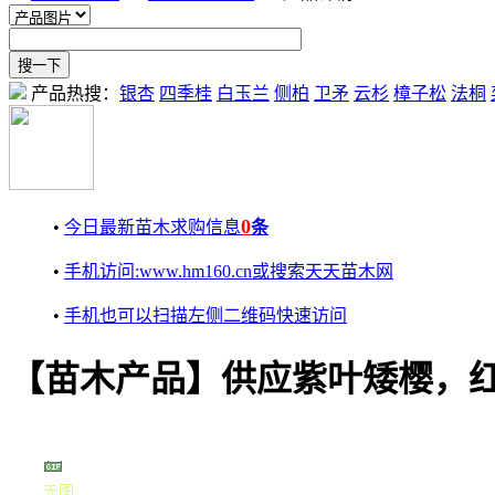
产品热搜：
银杏
四季桂
白玉兰
侧柏
卫矛
云杉
樟子松
法桐
0
•
今日最新苗木求购信息
条
•
手机访问:www.hm160.cn或搜索天天苗木网
•
手机也可以扫描左侧二维码快速访问
【苗木产品】供应紫叶矮樱，