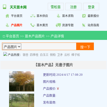
雪松苗
注册
登录
天天苗木网
平台首页
苗木供应
苗木求购
最新报价
产品图片
苗木黄页
资源专题
站务指南
□
平台首页
>>
苗木产品图片
>> 产品详情
产品热搜：
银杏
四季桂
白玉兰
侧柏
卫矛
云杉
樟子松
【苗木产品】无患子图片
更新时间:2024/4/17 17:08:20
图片规格:
产品报价:
￥
产品数量:
发布苗商: