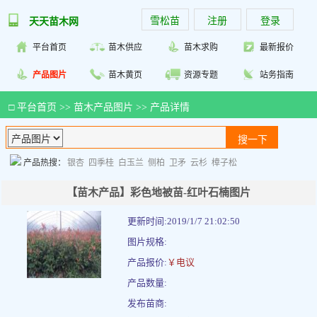
雪松苗
注册
登录
天天苗木网
平台首页
苗木供应
苗木求购
最新报价
产品图片
苗木黄页
资源专题
站务指南
□
平台首页
>>
苗木产品图片
>> 产品详情
产品热搜：
银杏
四季桂
白玉兰
侧柏
卫矛
云杉
樟子松
【苗木产品】彩色地被苗-红叶石楠图片
更新时间:2019/1/7 21:02:50
图片规格:
产品报价:
￥电议
产品数量:
发布苗商: