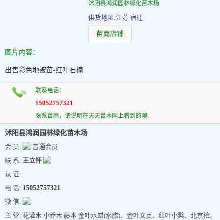
沭阳县鸿润园林绿化苗木场
供货地址:江苏 宿迁
苗商店铺
图片内容：
出售彩色地被苗-红叶石楠
联系电话：
15052757321
联系苗商，请说明在天天苗木网上看到的噢.
沭阳县鸿润园林绿化苗木场
会 员:
普通会员
联 系:
王立怀
认 证:
电 话:
15052757321
微 信:
主 营: 花灌木 小乔木 藤本 金叶水蜡(水腊)、金叶女贞、红叶小檗、北京桧、