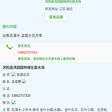
沭阳县鸿润园林绿化苗木场
供货地址:江苏 宿迁
苗商店铺
图片内容：
出售花灌木-盆栽大花月季
联系电话：
15052757321
联系苗商，请说明在天天苗木网上看到的噢.
沭阳县鸿润园林绿化苗木场
会 员:
普通会员
联 系:
王立怀
认 证:
电 话:
15052757321
微 信:
主 营: 花灌木 小乔木 藤本 金叶水蜡(水腊)、金叶女贞、红叶小檗、北京桧、