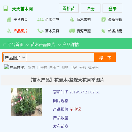
雪松苗
注册
登录
天天苗木网
平台首页
苗木供应
苗木求购
最新报价
产品图片
苗木黄页
资源专题
站务指南
□
平台首页
>>
苗木产品图片
>> 产品详情
产品热搜：
银杏
四季桂
白玉兰
侧柏
卫矛
云杉
樟子松
【苗木产品】花灌木-盆栽大花月季图片
更新时间:2019/1/7 21:02:51
图片规格:
产品报价:
￥电议
产品数量:
发布苗商: