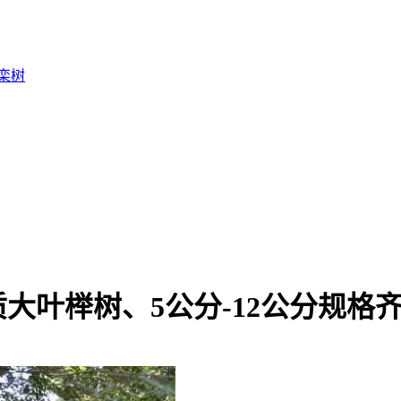
栾树
大叶榉树、5公分-12公分规格