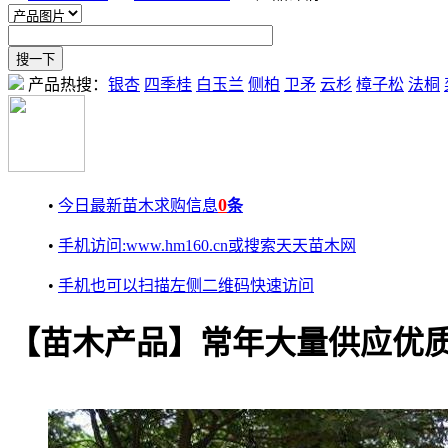
产品热搜：
银杏
四季桂
白玉兰
侧柏
卫矛
云杉
樟子松
法桐
0
•
今日最新苗木求购信息
条
•
手机访问:www.hm160.cn或搜索天天苗木网
•
手机也可以扫描左侧二维码快速访问
【苗木产品】常年大量供应优质