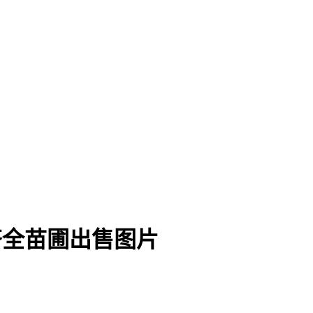
齐全苗圃出售图片