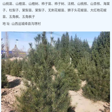
山桃苗、山楂苗、山楂树、柿子苗、柿子树、法桐、山桃核、山杏核、海棠
子、杜梨子、棠梨苗、棠梨子、无刺花椒苗、狮子头花椒苗、大红袍花椒
苗、五角枫、五角枫子
地 址: 山西运城绛县沟塄村