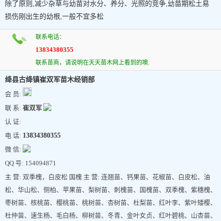
除了原则,减少杂草与幼苗对水分、养分、光照的竞争,幼苗期松土易
损伤刚出生的幼根,一般不宜多松
联系电话：
13834380355
联系苗商，请说明在天天苗木网上看到的噢.
绛县古绛镇崔双军苗木经销部
会 员:
联 系:
崔双军
认 证:
电 话:
13834380355
微 信:
QQ 号: 154094871
主 营: 双季槐，白皮松 国槐 主 营: 连翘苗、钙果苗、花椒苗、白皮松、油
松、华山松、侧柏、苹果苗、梨树苗、刺槐苗、国槐苗、双季槐、紫穗槐、
枣树苗、核桃苗、樱桃苗、桃树苗、杏树苗、杜梨苗、红叶李、紫叶矮樱、
杜仲苗、速生杨、毛白杨、柳树苗、冬青、金叶女贞、红叶碧桃、山杏苗、