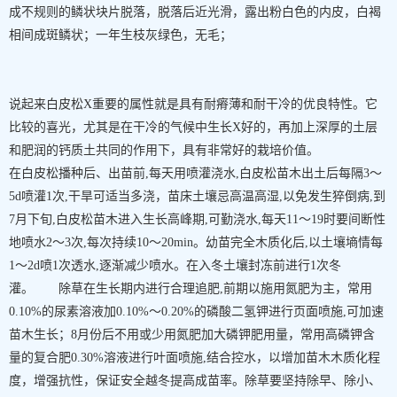
成不规则的鳞状块片脱落，脱落后近光滑，露出粉白色的内皮，白褐
相间成斑鳞状；一年生枝灰绿色，无毛；
说起来白皮松X重要的属性就是具有耐瘠薄和耐干冷的优良特性。它
比较的喜光，尤其是在干冷的气候中生长X好的，再加上深厚的土层
和肥润的钙质土共同的作用下，具有非常好的栽培价值。
在白皮松播种后、出苗前,每天用喷灌浇水,白皮松苗木出土后每隔3～
5d喷灌1次,干旱可适当多浇，苗床土壤忌高温高湿,以免发生猝倒病,到
7月下旬,白皮松苗木进入生长高峰期,可勤浇水,每天11～19时要间断性
地喷水2～3次,每次持续10～20min。幼苗完全木质化后,以土壤墒情每
1～2d喷1次透水,逐渐减少喷水。在入冬土壤封冻前进行1次冬
灌。 除草在生长期内进行合理追肥,前期以施用氮肥为主，常用
0.10%的尿素溶液加0.10%～0.20%的磷酸二氢钾进行页面喷施,可加速
苗木生长；8月份后不用或少用氮肥加大磷钾肥用量，常用高磷钾含
量的复合肥0.30%溶液进行叶面喷施,结合控水，以增加苗木木质化程
度，增强抗性，保证安全越冬提高成苗率。除草要坚持除早、除小、