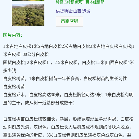
绛县古绛镇崔双军苗木经销部
供货地址:山西 运城
苗商店铺
图片内容：
1米占地白皮松1米5占地白皮松2米占地白皮松3米占地白皮松白皮松|1
米白皮松| 80公分白皮松
圃货白皮松| 2米白皮松1-，2.5米白皮松，白皮松1.5米|山西白皮松4米
多少钱
白皮松树苗，1米白皮松树苗一年长多高，白皮松树苗的生长习性
白皮松树苗
白皮松乔木，白皮松高达30米，白皮松胸径可达3米；1米白皮松有明
显的主干，或从树干近基部分成数干；
白皮松树苗白皮松枝较细长，斜展，形成宽塔形至伞形树冠；白皮松
幼树树皮光滑，灰绿色，白皮松长大后树皮成不规则的薄块片脱落，
露出淡黄绿色的新皮，3米白皮松老则树皮呈淡褐灰色或灰白色，裂