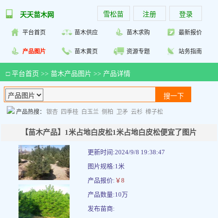
雪松苗
注册
登录
天天苗木网
平台首页
苗木供应
苗木求购
最新报价
产品图片
苗木黄页
资源专题
站务指南
□
平台首页
>>
苗木产品图片
>> 产品详情
产品热搜：
银杏
四季桂
白玉兰
侧柏
卫矛
云杉
樟子松
【苗木产品】1米占地白皮松1米占地白皮松便宜了图片
更新时间:2024/9/8 19:38:47
图片规格:1米
产品报价:
￥8
产品数量:10万
发布苗商: