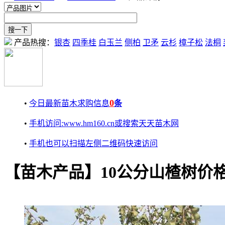
产品热搜：
银杏
四季桂
白玉兰
侧柏
卫矛
云杉
樟子松
法桐
0
•
今日最新苗木求购信息
条
•
手机访问:www.hm160.cn或搜索天天苗木网
•
手机也可以扫描左侧二维码快速访问
【苗木产品】10公分山楂树价