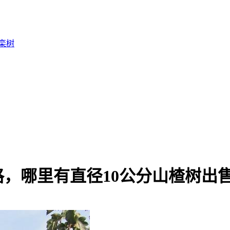
栾树
格，哪里有直径10公分山楂树出