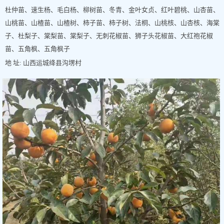
杜仲苗、速生杨、毛白杨、柳树苗、冬青、金叶女贞、红叶碧桃、山杏苗、
山桃苗、山楂苗、山楂树、柿子苗、柿子树、法桐、山桃核、山杏核、海棠
子、杜梨子、棠梨苗、棠梨子、无刺花椒苗、狮子头花椒苗、大红袍花椒
苗、五角枫、五角枫子
地 址: 山西运城绛县沟塄村