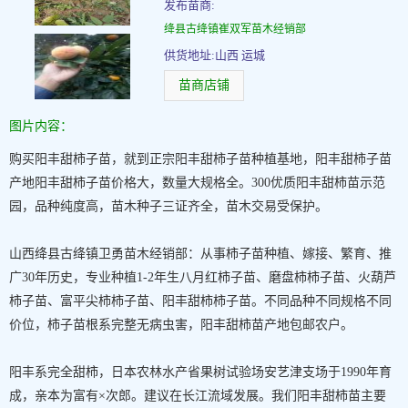
发布苗商:
绛县古绛镇崔双军苗木经销部
供货地址:山西 运城
苗商店铺
图片内容：
购买阳丰甜柿子苗，就到正宗阳丰甜柿子苗种植基地，阳丰甜柿子苗
产地阳丰甜柿子苗价格大，数量大规格全。300优质阳丰甜柿苗示范
园，品种纯度高，苗木种子三证齐全，苗木交易受保护。
山西绛县古绛镇卫勇苗木经销部：从事柿子苗种植、嫁接、繁育、推
广30年历史，专业种植1-2年生八月红柿子苗、磨盘柿柿子苗、火葫芦
柿子苗、富平尖柿柿子苗、阳丰甜柿柿子苗。不同品种不同规格不同
价位，柿子苗根系完整无病虫害，阳丰甜柿苗产地包邮农户。
阳丰系完全甜柿，日本农林水产省果树试验场安艺津支场于1990年育
成，亲本为富有×次郎。建议在长江流域发展。我们阳丰甜柿苗主要