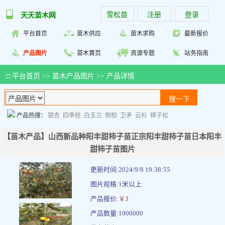
雪松苗
注册
登录
天天苗木网
平台首页
苗木供应
苗木求购
最新报价
产品图片
苗木黄页
资源专题
站务指南
□
平台首页
>>
苗木产品图片
>> 产品详情
产品热搜：
银杏
四季桂
白玉兰
侧柏
卫矛
云杉
樟子松
【苗木产品】山西新品种阳丰甜柿子苗正宗阳丰甜柿子苗日本阳丰
甜柿子苗图片
更新时间:2024/9/8 19:38:55
图片规格:1米以上
产品报价:
￥3
产品数量:1000000