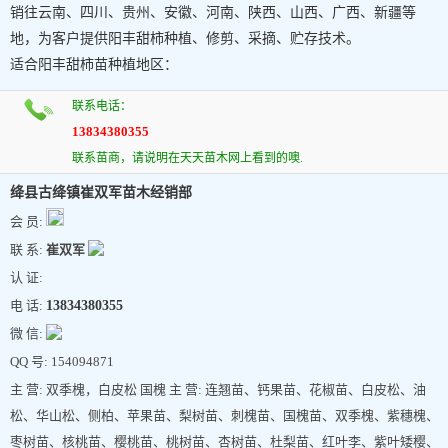
销往云南、四川、贵州、安徽、河南、陕西、山西、广西、新疆等
地，为客户提供阳丰甜柿种植、修剪、采摘、贮存技术。
适合阳丰甜柿苗种植地区：
联系电话：
13834380355
联系苗商，请说明在天天苗木网上看到的噢.
绛县古绛镇崔双军苗木经销部
会 员:
联 系:
崔双军
认 证:
电 话:
13834380355
微 信:
QQ 号: 154094871
主 营: 双季槐，白皮松 国槐 主 营: 连翘苗、钙果苗、花椒苗、白皮松、油
松、华山松、侧柏、苹果苗、梨树苗、刺槐苗、国槐苗、双季槐、紫穗槐、
枣树苗、核桃苗、樱桃苗、桃树苗、杏树苗、杜梨苗、红叶李、紫叶矮樱、