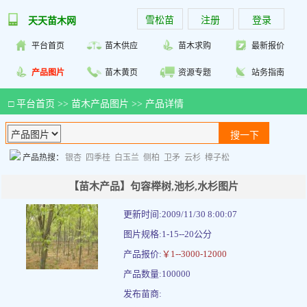
雪松苗
注册
登录
天天苗木网
平台首页
苗木供应
苗木求购
最新报价
产品图片
苗木黄页
资源专题
站务指南
□
平台首页
>>
苗木产品图片
>> 产品详情
产品热搜：
银杏
四季桂
白玉兰
侧柏
卫矛
云杉
樟子松
【苗木产品】句容榉树,池杉,水杉图片
更新时间:2009/11/30 8:00:07
图片规格:1-15--20公分
产品报价:
￥1--3000-12000
产品数量:100000
发布苗商: