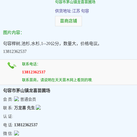
句容市茅山镇龙喜苗圃场
供货地址:江苏 句容
苗商店铺
图片内容：
句容榉树,池杉,水杉,1--20公分，数量大，价格电议。
13812362537
联系电话：
13812362537
联系苗商，请说明在天天苗木网上看到的噢.
句容市茅山镇龙喜苗圃场
会 员:
普通会员
联 系:
万龙喜 先生
认 证:
电 话:
13812362537
微 信: