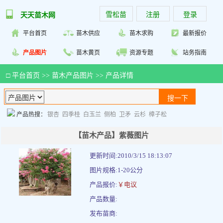
雪松苗
注册
登录
天天苗木网
平台首页
苗木供应
苗木求购
最新报价
产品图片
苗木黄页
资源专题
站务指南
□
平台首页
>>
苗木产品图片
>> 产品详情
产品热搜：
银杏
四季桂
白玉兰
侧柏
卫矛
云杉
樟子松
【苗木产品】紫薇图片
更新时间:2010/3/15 18:13:07
图片规格:1-20公分
产品报价:
￥电议
产品数量:
发布苗商: