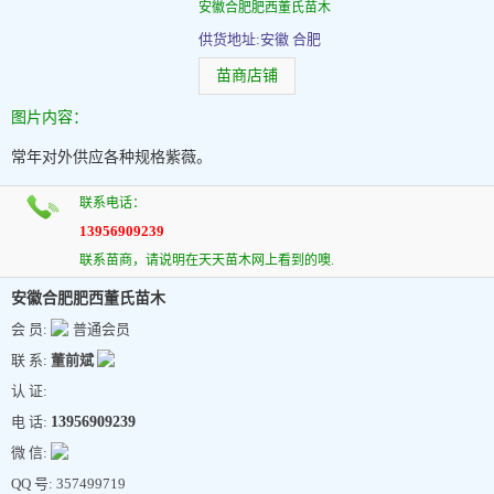
安徽合肥肥西董氏苗木
供货地址:安徽 合肥
苗商店铺
图片内容：
常年对外供应各种规格紫薇。
联系电话：
13956909239
联系苗商，请说明在天天苗木网上看到的噢.
安徽合肥肥西董氏苗木
会 员:
普通会员
联 系:
董前斌
认 证:
电 话:
13956909239
微 信:
QQ 号: 357499719