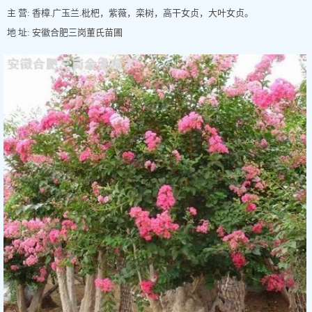
主 营: 香樟.广玉兰.枇杷，紫薇，栾树，高干女贞，大叶女贞。
地 址: 安徽合肥三岗董氏苗圃