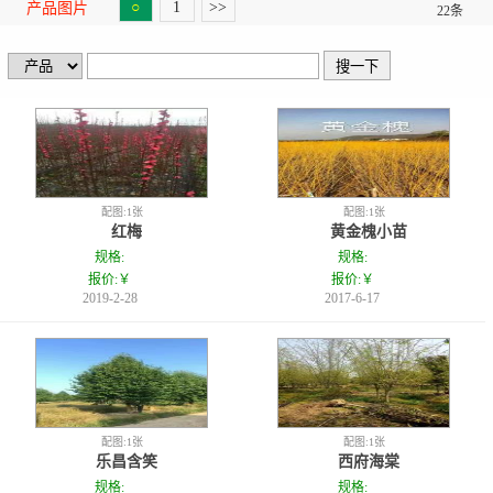
○
1
>>
产品图片
22条
配图:1张
配图:1张
红梅
黄金槐小苗
规格:
规格:
报价:￥
报价:￥
2019-2-28
2017-6-17
配图:1张
配图:1张
乐昌含笑
西府海棠
规格:
规格: