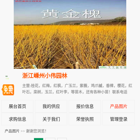
浙江嵊州小伟园林
主营:桂花，红梅，红枫，广玉兰，紫薇，鸡爪槭，香樟，樱花，红
叶石，栾树，玉兰，红叶李，等苗木，还有各种小苗！联系电话
展台首页
我的供应
报价信息
产品图片
求购信息
关于我们
荣誉执照
管理登录
产品图片
>> 谢谢您浏览！