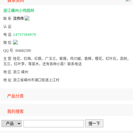
联系资料
浙江嵊州小伟园林
联 系:
沈伟伟
认 证:
14757594979
电 话:
微 信:
QQ 号: 394082599
主 营: 桂花，红梅，红枫，广玉兰，紫薇，鸡爪槭，香樟，樱花，红叶石，栾树，
玉兰，红叶李，等苗木，还有各种小苗！联系电话
地 区: 浙江 嵊州
地 址: 浙江省嵊州市浦口街道上江村
产品分类
我的搜索