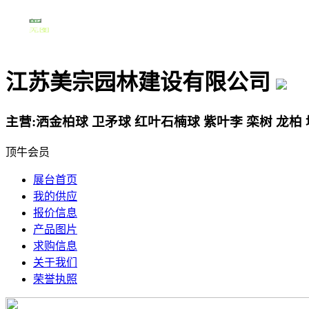
江苏美宗园林建设有限公司
主营:洒金柏球 卫矛球 红叶石楠球 紫叶李 栾树 龙柏
顶牛会员
展台首页
我的供应
报价信息
产品图片
求购信息
关于我们
荣誉执照