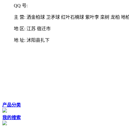
QQ 号:
主 营: 洒金柏球 卫矛球 红叶石楠球 紫叶李 栾树 龙柏 地
地 区: 江苏 宿迁市
地 址: 沭阳县扎下
产品分类
我的搜索