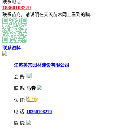
联系电话：
18360108270
联系苗商，请说明在天天苗木网上看到的噢.
联系资料
江苏美宗园林建设有限公司
会 员:
联 系:
马春
认 证:
电 话:
18360108270
微 信: