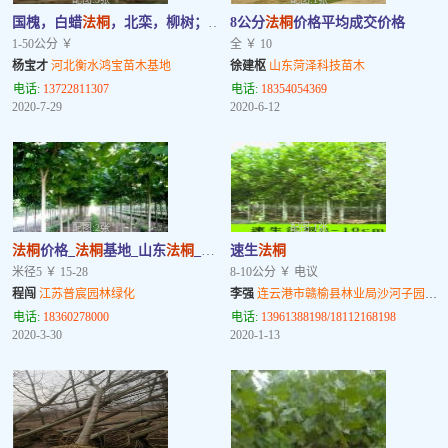
国槐，白蜡
法桐
，北栾，柳树；等北方所有落叶乔木
8公分
法桐
价格平均成交价格
1-50公分 ￥
全 ￥ 10
杨宝才
河北衡水鸿宝苗木基地
徐建枢
山东菏泽科技苗木
电话:
13722811307
电话:
18354054369
2020-7-29
2020-6-12
配图:2张
配图:1张
法桐
价格_
法桐
基地_山东
法桐
_
法桐
小苗
速生
法桐
米径5 ￥ 15-28
8-10公分 ￥ 电议
程闯
江苏普宸园林绿化
李强
连云港市赣榆县林业局沙河子园艺场
电话:
18360278000
电话:
13961388198/18112168198
2020-3-30
2020-1-13