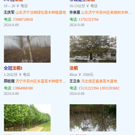
18 -- 20 ￥ 电议
10-15公分 ￥ 电议
王庆军
山东济宁法桐绿化苗木种植基地
许来恩
山东济宁市兖州区来朋树木种植基地
电话:
15998726918
电话:
13792323764
2024-9-09
2024-9-09
配图:1张
配图:1张
全冠
法桐
1
法桐
3-20公分 ￥ 电议
40cm ￥ 3500元
郑经理
济宁市兖州区永富苗木种植专业合作社
王立永
河北保定鑫美苗木基地
电话:
13964968180
电话:
15131222394 13931203602
2024-9-09
2024-9-09
配图:1张
配图:1张