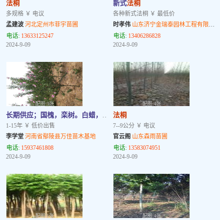
法桐
新式
法桐
多规格 ￥ 电议
各种新式法桐 ￥ 最低价
孟建波
河北定州市菲宇苗圃
时孝伟
山东济宁金瑞泰园林工程有限公司
电话:
13633125247
电话:
13406286828
2024-9-09
2024-9-09
配图:3张
配图:4张
长期供应；国槐，栾树。白蜡，大叶女贞，
法桐
法桐
，青桐等各种大小乔灌
1-15年 ￥ 低价出售
7--9公分 ￥ 电议
李学堂
河南省鄢陵县万佳苗木基地
官云阁
山东森雨苗圃
电话:
15937461808
电话:
13583074951
2024-9-09
2024-9-09
配图:1张
配图:4张