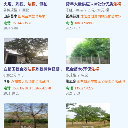
火炬、刺槐、
法桐
、侧柏
常年大量供应5-18公分优质
法桐
规
各种规格 ￥ 面议
米经5-10cm ￥ 20元-210元/棵
山东苗木
山东苗木繁育基地
钱兵经理
沭阳县创景园林绿化苗木场
电话:
15314273588
电话:
18851294999
2024-9-09
2023-4-07
配图:1张
配图:1张
白蜡国槐合欢
法桐
刺槐榆树柽柳107杨速生柳
凤金苗木-环保
法桐
8-30公分 ￥ 0
多规格 ￥ 电议
李朋
滨州市大鹏绿化苗木基地
张凤金
山东省济宁市凤金乔木苗木基地
电话:
15563021001 18266542678
电话:
13562734229
2021-10-20
2021-2-09
配图:9张
配图:1张