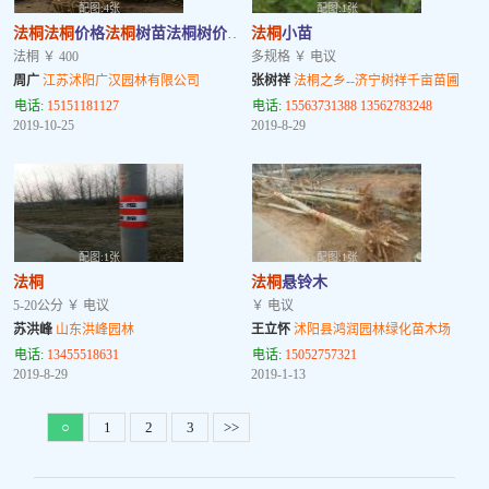
配图:4张
配图:1张
法桐
法桐
价格
法桐
树苗法桐树价格三球悬铃木
法桐
小苗
法桐 ￥ 400
多规格 ￥ 电议
周广
江苏沭阳广汉园林有限公司
张树祥
法桐之乡--济宁树祥千亩苗圃
电话:
15151181127
电话:
15563731388 13562783248
2019-10-25
2019-8-29
配图:1张
配图:1张
法桐
法桐
悬铃木
5-20公分 ￥ 电议
￥ 电议
苏洪峰
山东洪峰园林
王立怀
沭阳县鸿润园林绿化苗木场
电话:
13455518631
电话:
15052757321
2019-8-29
2019-1-13
○
1
2
3
>>