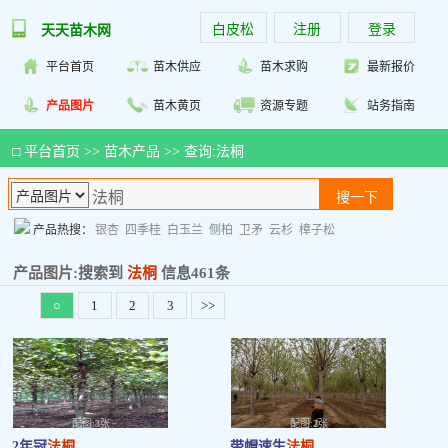
白皮松
注册
登录
天天苗木网
平台首页
苗木供应
苗木求购
最新报价
产品图片
苗木黄页
资源专题
站务指南
□
平台首页
>>
苗木产品
>> 查询:法桐
产品热搜：
银杏
四季桂
白玉兰
侧柏
卫矛
云杉
樟子松
产品图片:搜索到
法桐
信息461条
○
1
2
3
>>
配图:3张
配图:2张
2年冠
法桐
带帽速生
法桐