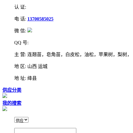
认 证:
电 话:
13700585025
微 信:
QQ 号:
主 营: 连翘苗，皂角苗，白皮松，油松，苹果树，梨树，
地 区: 山西 运城
地 址: 绛县
供应分类
我的搜索