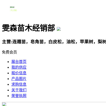
雯森苗木经销部
主营:连翘苗，皂角苗，白皮松，油松，苹果树，梨
免费会员
展台首页
我的供应
报价信息
产品图片
求购信息
关于我们
荣誉执照